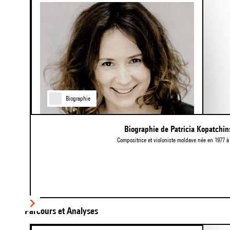
Biographie
Biographie de Patricia Kopatchin
Compositrice et violoniste moldave née en 1977 à
Item
Parcours et Analyses
1