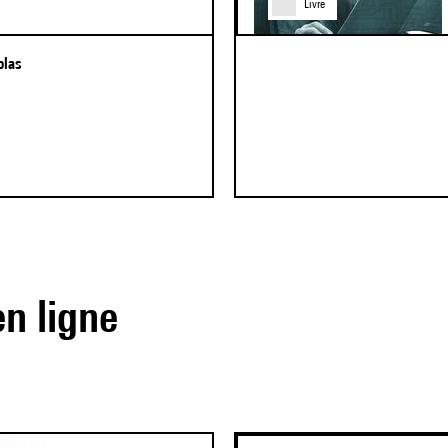
Livre
olas
en ligne