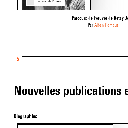
Parcours de l'œuvre
Parcours de l'œuvre de Betsy J
par
Alban Ramaut
Item
1
of
4
Nouvelles publications 
Biographies