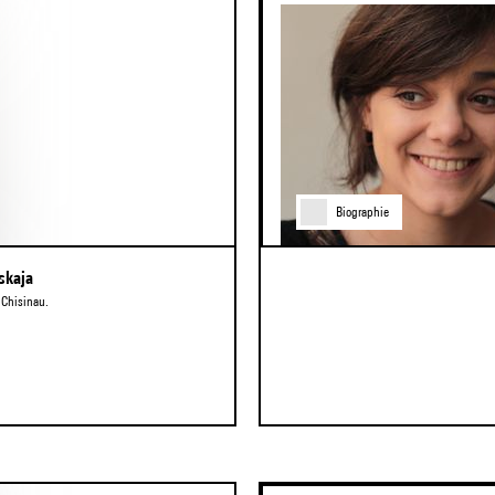
Biographie
skaja
 Chisinau.