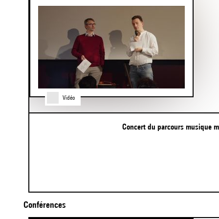
of
5
Vidéo
Concert du parcours musique m
Item
Conférences
1