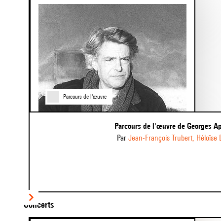
of
6
Parcours de l'œuvre
Parcours de l'œuvre de Georges A
par
Jean-François Trubert
,
Héloïse
Item
Concerts
1