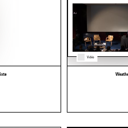
Vidéo
ixte
Weath