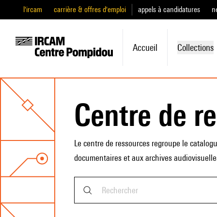
l'ircam
carrière & offres d'emploi
appels à candidatures
n
Accueil
Collections
centre de r
Le centre de ressources regroupe le catalog
documentaires et aux archives audiovisuelles