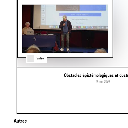
of
4
Vidéo
Obstacles épistémologiques et obst
9 mai 2026
Item
Autres
1