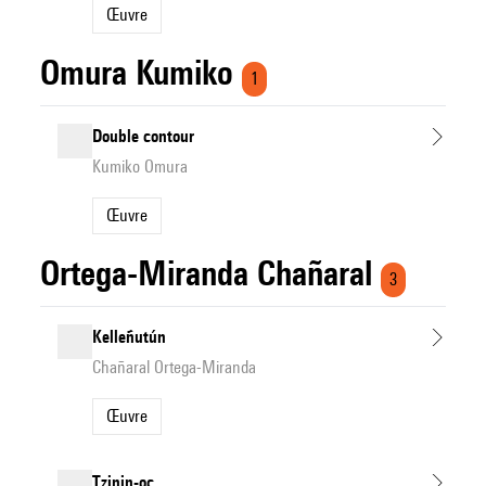
Œuvre
Omura Kumiko
1
Double contour
Kumiko Omura
Œuvre
Ortega-Miranda Chañaral
3
Kelleñutún
Chañaral Ortega-Miranda
Œuvre
Tzinin-oc