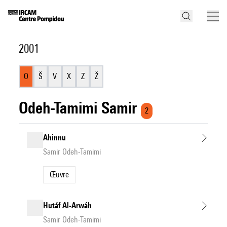
2001
O
Š
V
X
Z
Ž
Odeh-Tamimi Samir
2
Ahinnu
Samir Odeh-Tamimi
Œuvre
Hutáf Al-Arwáh
Samir Odeh-Tamimi